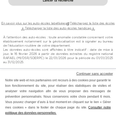
Lancer la recherche
En savoir plus sur les auto-écoles labellisées
Téléchargez la liste des écoles
Télécharger la liste des auto-écoles handicap
À l'attention des auto-écoles : toute anomalie constatée concernant votre
établissement notamment sur la géolocalisation est à signaler au bureau
de l'éducation routière de votre département.
Les données auto-écoles sont affichées à titre indicatif : date de mise à
jour, le 16 février 2026 à partir de données extraites du registre national
RAFAEL (MI/DSR/SDERPC) le 22/01/2026 pour la période du 01/01/2025
au 31/12/2025.
Continuer sans accepter
Mentions légales
Données personnelles
Notre site web et nos partenaires ont recours à des cookies pour garantir le
bon fonctionnement du site, pour réaliser des statistiques de visites et
Accessibilité : partiellement conforme
analyser votre navigation afin de vous proposer des messages de
prévention personnalisés. Nous conservons votre choix pendant 6 mois.
www.securite-routiere.gouv.fr
www.service-public.fr
Vous pouvez changer d’avis à tout moment en cliquant sur le lien « Gérer
mes cookies » dans le footer de chaque page du site.
Consulter notre
www.gouvernement.fr
www.france.fr
www.data.gouv.fr
politique des données personnelles.