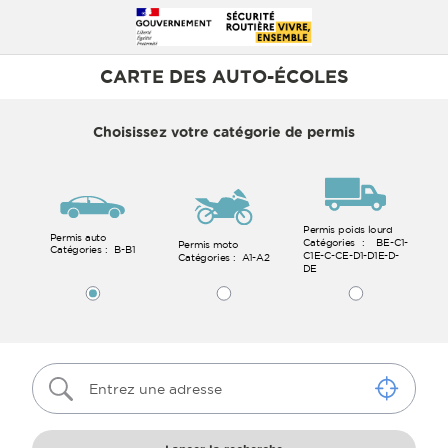
CARTE DES AUTO-ÉCOLES
Type de permis
Choisissez votre catégorie de permis
Permis poids lourd
Permis auto
Catégories :
BE-C1-
Permis moto
Catégories :
B-B1
C1E-C-CE-D1-D1E-D-
Catégories :
A1-A2
DE
Entrez une adresse
Une liste de suggestions d’adresses apparaîtra sous le